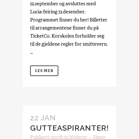
12.september og avsluttes med
Lucia-feiring 13.desember.
Programmet finner du her! Billetter
til arrangementene finner du på
TicketCo. Korskolen forholder seg
til de gjeldene regler for smittevern.
...
LES MER
22 JAN
GUTTEASPIRANTER!
Publisert 13:07h
in
Nyheter
Share