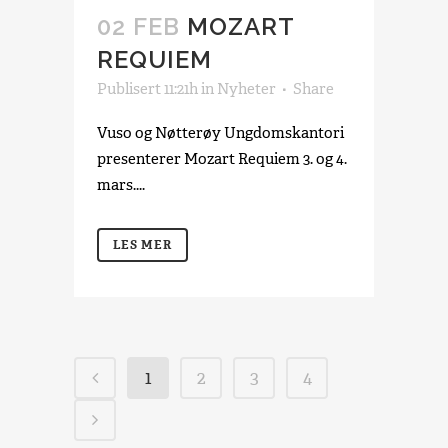
02 FEB
MOZART
REQUIEM
Publisert 11:21h
in
Nyheter
Share
Vuso og Nøtterøy Ungdomskantori
presenterer Mozart Requiem 3. og 4.
mars....
LES MER
1
2
3
4