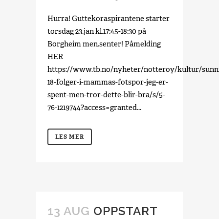
Hurra! Guttekoraspirantene starter
torsdag 23.jan kl.17:45-18:30 på
Borgheim men.senter! Påmelding
HER
https://www.tb.no/nyheter/notteroy/kultur/sunn
18-folger-i-mammas-fotspor-jeg-er-
spent-men-tror-dette-blir-bra/s/5-
76-1219744?access=granted...
LES MER
13 AUG
OPPSTART