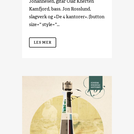
Johannesen, gitar Olaf Knerten
Kamfjord, bass. Jon Rosslund,
slagverk og «De 4 kantorer». [button
size='' style=''...
LES MER