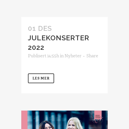
01 DES
JULEKONSERTER
2022
Publisert 14:55h
in
Nyheter
Share
LES MER