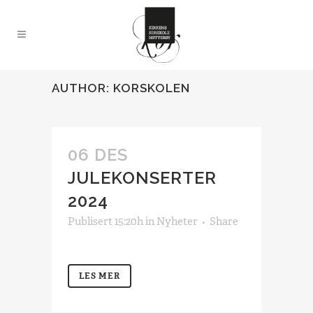
AUTHOR: KORSKOLEN
06 DES
JULEKONSERTER
2024
Publisert 15:20h
in
Nyheter
Share
LES MER