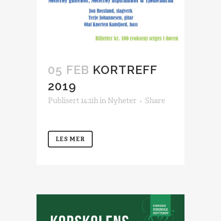
05 FEB
KORTREFF
2019
Publisert 14:11h
in
Nyheter
Share
LES MER