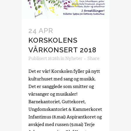
24 APR
KORSKOLENS
VÅRKONSERT 2018
Publisert 16:26h
in
Nyheter
Share
Det er vår! Korskolen fyller på nytt
kulturhuset med sang og musikk.
Det er sangglede som smitter og
vårsanger og musikaler!
Barnekantoriet, Guttekoret,
Ungdomskantoriet & Kammerkoret
Infantimus (8.mai) Aspirantkoret og
avskjed med russen (9.mai) Terje