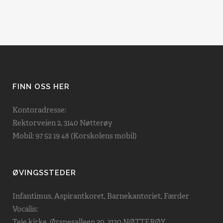
FINN OSS HER
Kontoradresse:
Rektorveien 2, 3140 Nøtterøy
Mobil: 97 52 19 48 (Korskolens mobil)
ØVINGSSTEDER
Infantimus, Aspirantkoret, Barnekantoriet, Færder
Vocalis:
Teie kirke, Ørsnesalleen 30, 3120 NØTTERØY