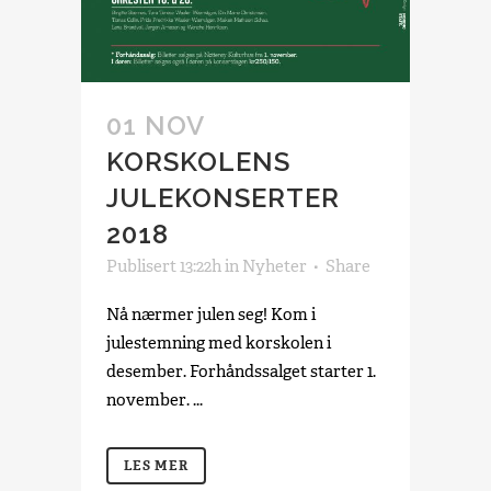
01 NOV
KORSKOLENS
JULEKONSERTER
2018
Publisert 13:22h
in
Nyheter
Share
Nå nærmer julen seg! Kom i
julestemning med korskolen i
desember. Forhåndssalget starter 1.
november. ...
LES MER