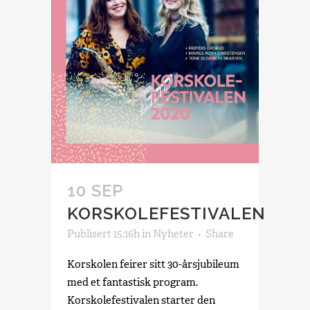
10 SEP
KORSKOLEFESTIVALEN
Publisert 15:16h
in
Nyheter
Share
Korskolen feirer sitt 30-årsjubileum
med et fantastisk program.
Korskolefestivalen starter den