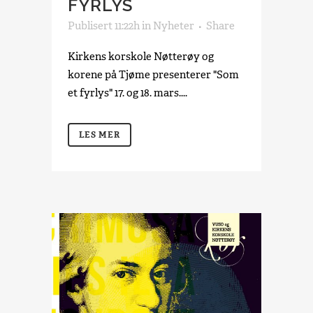
FYRLYS
Publisert 11:22h
in
Nyheter
Share
Kirkens korskole Nøtterøy og
korene på Tjøme presenterer "Som
et fyrlys" 17. og 18. mars....
LES MER