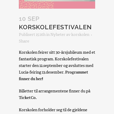
10 SEP
KORSKOLEFESTIVALEN
Publisert 15:16h
in
Nyheter
av
korskolen
Share
Korskolen feirer sitt 30-årsjubileum med et
fantastisk program. Korskolefestivalen
starter den 12.september og avsluttes med
Lucia-feiring 13.desember.
Programmet
finner du her
!
Billetter til arrangementene finner du på
TicketCo
.
Korskolen forholder seg til de gjeldene