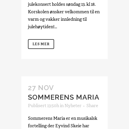
julekonsert holdes søndag 13. kl 18.
Korskolen ønsker velkommen til en
varm og vakker innledning til
julehøytiden!...
LES MER
27 NOV
SOMMERENS MARIA
Publisert 13:50h
in
Nyheter
Share
Sommerens Maria er en musikalsk
fortelling der Eyvind Skeie har