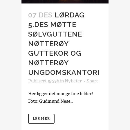
07 DES
LØRDAG
5.DES MØTTE
SØLVGUTTENE
NØTTERØY
GUTTEKOR OG
NØTTERØY
UNGDOMSKANTORI
Publisert 15:39h
in
Nyheter
Share
Her ligger det mange fine bilder!
Foto: Gudmund Nese...
LES MER