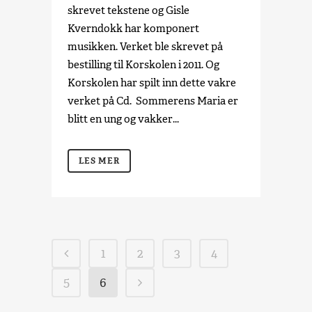
skrevet tekstene og Gisle
Kverndokk har komponert
musikken. Verket ble skrevet på
bestilling til Korskolen i 2011. Og
Korskolen har spilt inn dette vakre
verket på Cd. Sommerens Maria er
blitt en ung og vakker...
LES MER
1
2
3
4
5
6