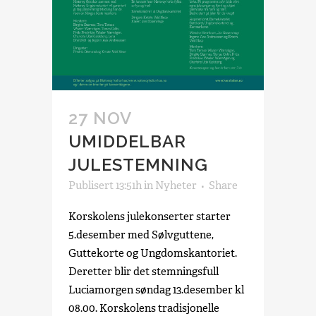
27 NOV
UMIDDELBAR
JULESTEMNING
Publisert 13:51h
in
Nyheter
Share
Korskolens julekonserter starter
5.desember med Sølvguttene,
Guttekorte og Ungdomskantoriet.
Deretter blir det stemningsfull
Luciamorgen søndag 13.desember kl
08.00. Korskolens tradisjonelle