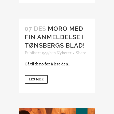
07 DES
MORO MED
FIN ANMELDELSE I
TØNSBERGS BLAD!
Publisert 15:33h
in
Nyheter
Share
Gå til tb.no for å lese den...
LES MER