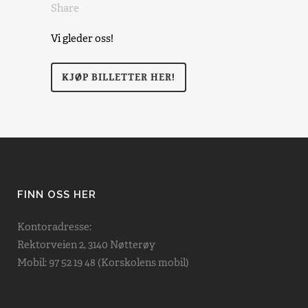
Share
Vi gleder oss!
KJØP BILLETTER HER!
FINN OSS HER
Kontoradresse:
Rektorveien 2, 3140 Nøtterøy
Mobil: 97 52 19 48 (Korskolens mobil)