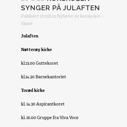
SYNGER PÅ JULAFTEN
Publisert 17:02h
in
Nyheter
av
korskolen
Share
Julaften
Nøtterøy kirke
kl.13.00 Guttekoret
kl.14.30 Barnekantoriet
Torød kirke
kl. 14.30 Aspirantkoret
kl. 16.00 Gruppe fra Viva Voce