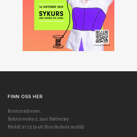
FINN OSS HER
Kontoradresse:
Rektorveien 2, 3140 Nøtterøy
Mobil: 97 52 19 48 (Korskolens mobil)