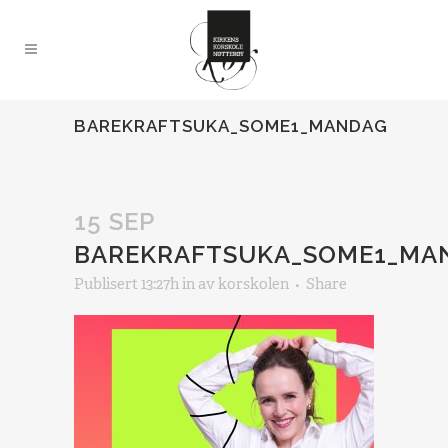
BAREKRAFTSUKA_SOME1_MANDAG
15 SEP
BAREKRAFTSUKA_SOME1_MA
Publisert 13:27h
in
av
korskolen
Share