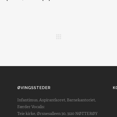
ØVINGSSTEDER
K
Infantimus, Aspirantkoret, Barnekantoriet,
Færder Vocalis:
Teie kirke, Ørsnesalleen 30, 3120 NØTTERØY