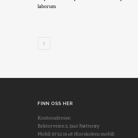
laborum
FINN OSS HER
Kontoradresse:
Rektorveien 2, 3140 Nøtterøy
Mobil: 97 52 19 48 (Korskolens mobil)