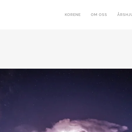
KORENE
OM OSS
ÅRSHJ