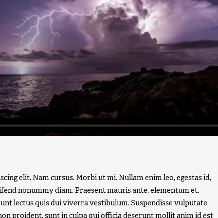
cing elit. Nam cursus. Morbi ut mi. Nullam enim leo, egestas id,
leifend nonummy diam. Praesent mauris ante, elementum et,
dunt lectus quis dui viverra vestibulum. Suspendisse vulputate
n proident, sunt in culpa qui officia deserunt mollit anim id est