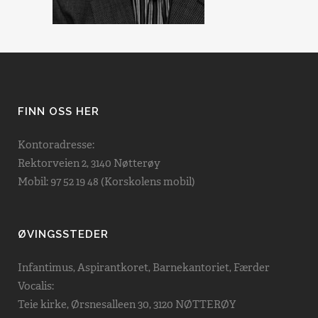
FINN OSS HER
Kontoradresse:
Rektorveien 2, 3140 Nøtterøy
Mobil: 97 52 19 48 (Korskolens mobil)
ØVINGSSTEDER
Infantimus, Aspirantkoret, Barnekantoriet, Færder
Vocalis:
Teie kirke, Ørsnesalleen 30, 3120 NØTTERØY