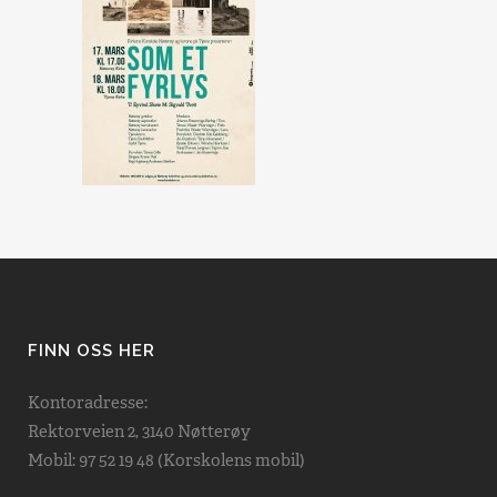
FINN OSS HER
Kontoradresse:
Rektorveien 2, 3140 Nøtterøy
Mobil: 97 52 19 48 (Korskolens mobil)