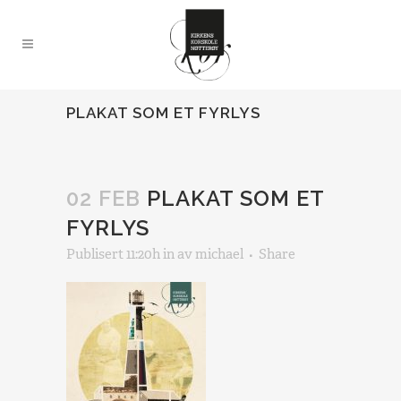
PLAKAT SOM ET FYRLYS
02 FEB
PLAKAT SOM ET
FYRLYS
Publisert 11:20h
in
av
michael
Share