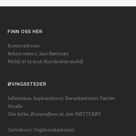
FINN OSS HER
Kontoradresse:
Rektorveien 2, 3140 Nøtterøy
Mobil: 97 52 19 48 (Korskolens mobil)
ØVINGSSTEDER
Infantimus, Aspirantkoret, Barnekantoriet, Færder
Vocalis:
Teie kirke, Ørsnesalleen 30, 3120 NØTTERØY
Guttekoret, Ungdomskantoriet: