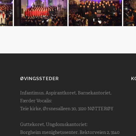
ØVINGSSTEDER
K
Infantimus, Aspirantkoret, Barnekantoriet,
Færder Vocalis:
Teie kirke, Ørsnesalleen 30, 3120 NØTTERØY
Guttekoret, Ungdomskantoriet:
Borgheim menighetssenter, Rektorveien 2, 3140