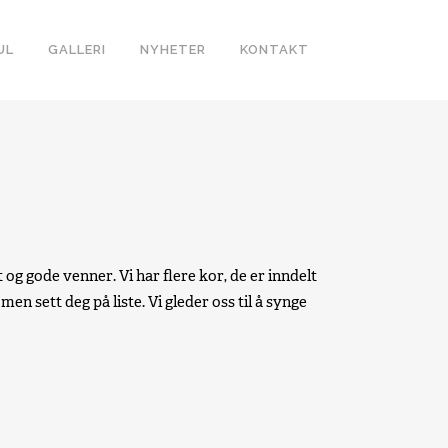
UL
GALLERI
NYHETER
KONTAKT
g gode venner. Vi har flere kor, de er inndelt
en sett deg på liste. Vi gleder oss til å synge