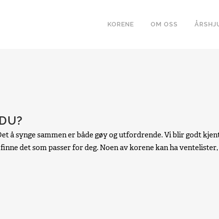
KORENE
OM OSS
ÅRSHJ
 DU?
 å synge sammen er både gøy og utfordrende. Vi blir godt kjent o
 finne det som passer for deg. Noen av korene kan ha ventelister, m