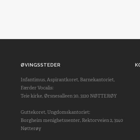
ØVINGSSTEDER
K
Infantimus, Aspirantkoret, Barnekantoriet,
Færder Vocalis:
Teie kirke, Ørsnesalleen 30, 3120 NØTTERØY
Guttekoret, Ungdomskantoriet:
Borgheim menighetssenter, Rektorveien 2, 3140
Nøtterøy