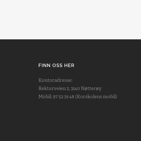
FINN OSS HER
Kontoradresse:
Rektorveien 2, 3140 Nøtterøy
Mobil: 97 52 19 48 (Korskolens mobil)